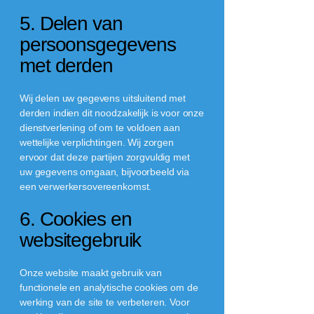
5. Delen van
persoonsgegevens
met derden
Wij delen uw gegevens uitsluitend met
derden indien dit noodzakelijk is voor onze
dienstverlening of om te voldoen aan
wettelijke verplichtingen. Wij zorgen
ervoor dat deze partijen zorgvuldig met
uw gegevens omgaan, bijvoorbeeld via
een verwerkersovereenkomst.
6. Cookies en
websitegebruik
Onze website maakt gebruik van
functionele en analytische cookies om de
werking van de site te verbeteren. Voor