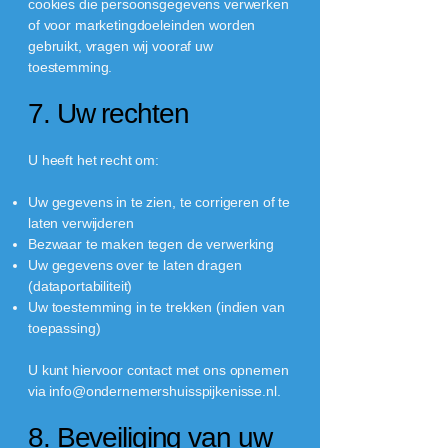
cookies die persoonsgegevens verwerken
of voor marketingdoeleinden worden
gebruikt, vragen wij vooraf uw
toestemming.
7. Uw rechten
U heeft het recht om:
Uw gegevens in te zien, te corrigeren of te
laten verwijderen
Bezwaar te maken tegen de verwerking
Uw gegevens over te laten dragen
(dataportabiliteit)
Uw toestemming in te trekken (indien van
toepassing)
U kunt hiervoor contact met ons opnemen
via
info@ondernemershuisspijkenisse.nl
.
8. Beveiliging van uw