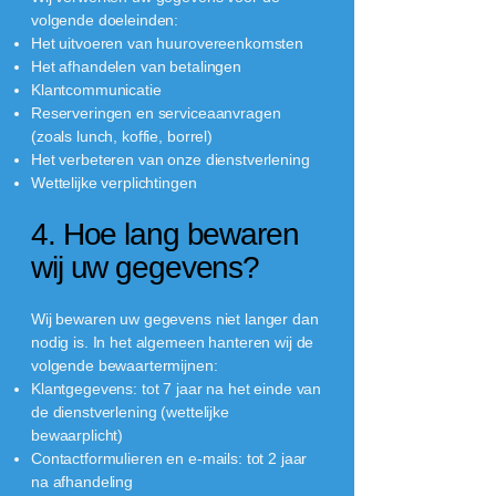
volgende doeleinden:
Het uitvoeren van huurovereenkomsten
Het afhandelen van betalingen
Klantcommunicatie
Reserveringen en serviceaanvragen
(zoals lunch, koffie, borrel)
Het verbeteren van onze dienstverlening
Wettelijke verplichtingen
4. Hoe lang bewaren
wij uw gegevens?
Wij bewaren uw gegevens niet langer dan
nodig is. In het algemeen hanteren wij de
volgende bewaartermijnen:
Klantgegevens: tot 7 jaar na het einde van
de dienstverlening (wettelijke
bewaarplicht)
Contactformulieren en e-mails: tot 2 jaar
na afhandeling