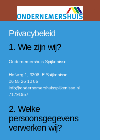
Privacybeleid
1. Wie zijn wij?
Ondernemershuis Spijkenisse
Hofweg 1, 3208LE Spijkenisse
06 55 26 10 86
info@ondernemershuisspijkenisse.nl
71791957
2. Welke
persoonsgegevens
verwerken wij?