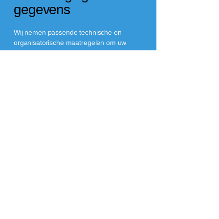
gegevens
Wij nemen passende technische en
organisatorische maatregelen om uw
gegevens te beschermen tegen misbruik,
verlies, onbevoegde toegang of
ongewenste openbaarmaking.
9. Klachten?
Heeft u een klacht over de verwerking van
uw persoonsgegevens? Neem dan eerst
contact met ons op. U heeft ook het recht
om een klacht in te dienen bij de Autoriteit
Persoonsgegevens via
www.autoriteitpersoonsgegevens.nl
.
10. Wijzigingen in dit
beleid