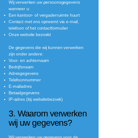
Wij verwerken uw persoonsgegevens
wanneer u:
Een kantoor- of vergaderruimte huurt
Contact met ons opneemt via e-mail,
telefoon of het contactformulier
Onze website bezoekt
De gegevens die wij kunnen verwerken
zijn onder andere:
Voor- en achternaam
Bedrijfsnaam
Adresgegevens
Telefoonnummer
E-mailadres
Betaalgegevens
IP-adres (bij websitebezoek)
3. Waarom verwerken
wij uw gegevens?
Wij verwerken uw gegevens voor de