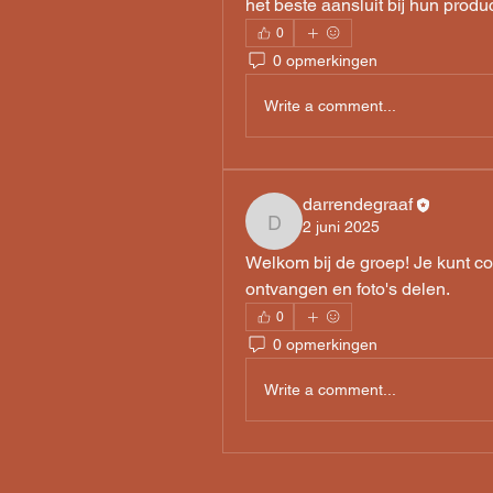
het beste aansluit bij hun prod
0
0 opmerkingen
Write a comment...
darrendegraaf
2 juni 2025
darrendegraaf
Welkom bij de groep! Je kunt co
ontvangen en foto's delen.
0
0 opmerkingen
Write a comment...