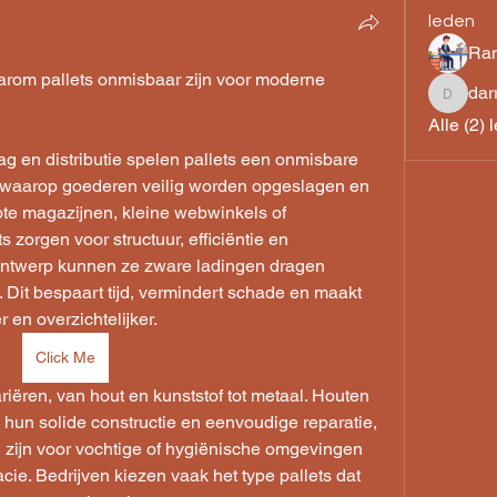
leden
Ram
rom pallets onmisbaar zijn voor moderne 
dar
darrend
Alle (2) 
ag en distributie spelen pallets een onmisbare 
s waarop goederen veilig worden opgeslagen en 
ote magazijnen, kleine webwinkels of 
s zorgen voor structuur, efficiëntie en 
ontwerp kunnen ze zware ladingen dragen 
n. Dit bespaart tijd, vermindert schade en maakt 
r en overzichtelijker.
Click Me
riëren, van hout en kunststof tot metaal. Houten 
 hun solide constructie en eenvoudige reparatie, 
l zijn voor vochtige of hygiënische omgevingen 
cie. Bedrijven kiezen vaak het type pallets dat 