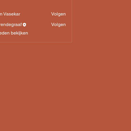
 Vasekar
Volgen
rendegraaf
Volgen
egraaf
leden bekijken