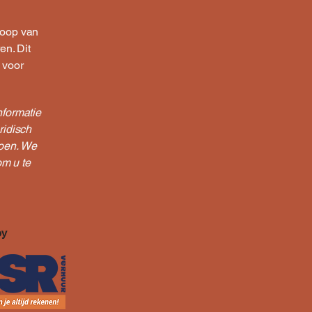
koop van
en. Dit
 voor
nformatie
ridisch
doen. We
om u te
by