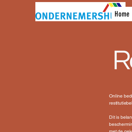
Home
R
Online bedr
restitutieb
Dit is bela
beschermin
met de gek