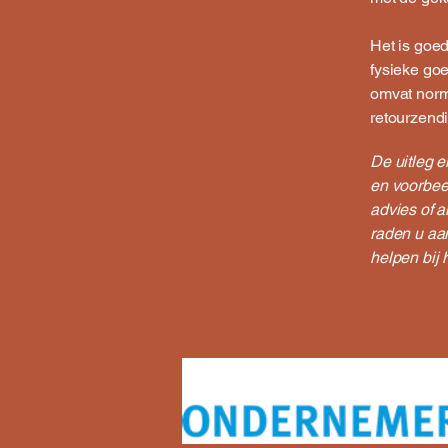
Het is goe
fysieke goe
omvat norm
retourzend
De uitleg e
en voorbeel
advies of 
raden u aan
helpen bij 